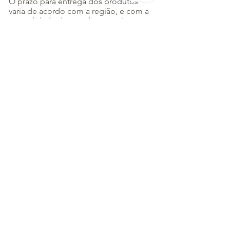
O prazo para entrega dos produtos
varia de acordo com a região, e com a
normalidade de atendimento dos
Correios.
CATEGORIAS
AROMATERAPIA
Água flora
Casa
Óleos Raros
Óleos Essenciais
Óleos Vegetais
Sinergia
Bebê
Cabelo
Corpo
Makeup
Rosto
ACESSÓRIOS
Relógio